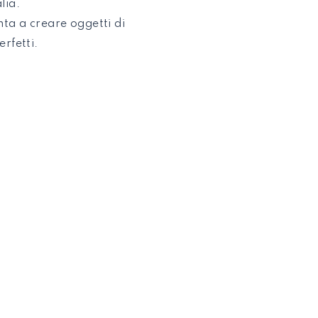
lia.
nta a creare oggetti di
rfetti.