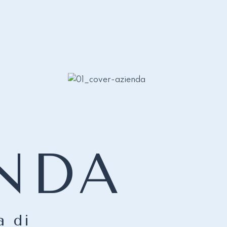
NDA
a di