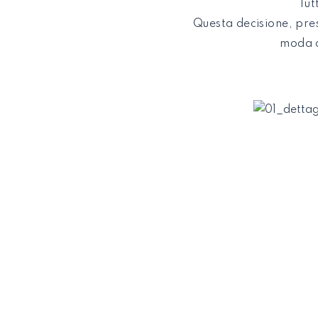
Tut
Questa decisione, pres
moda c